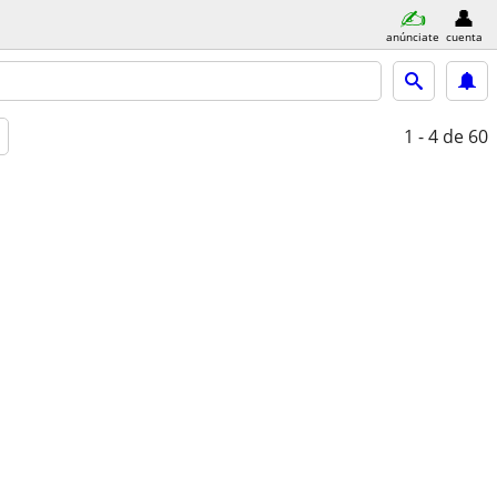
anúnciate
cuenta
1 - 4
de 60