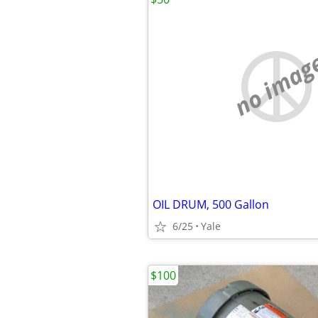
no imag
OIL DRUM, 500 Gallon
6/25
Yale
$100