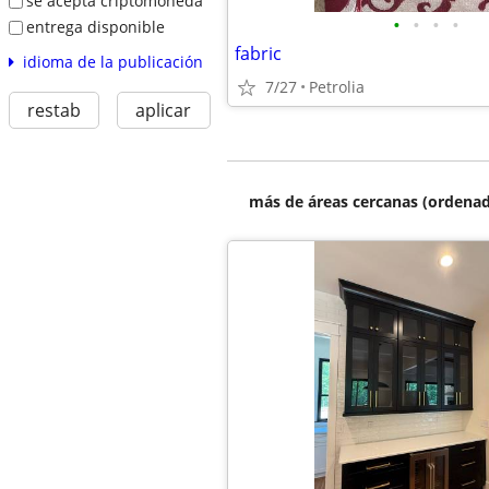
se acepta criptomoneda
•
•
•
•
entrega disponible
fabric
idioma de la publicación
7/27
Petrolia
restab
aplicar
más de áreas cercanas (ordenad