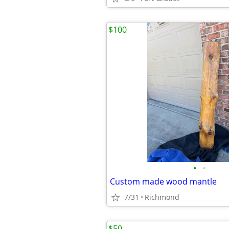
$100
•
•
Custom made wood mantle
7/31
Richmond
$50