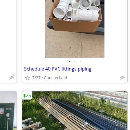
•
•
•
Schedule 40 PVC fittings piping
7/27
Chesterfield
$25