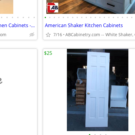
•
•
•
•
•
•
•
•
•
•
•
•
•
•
•
•
•
•
•
•
•
•
•
•
•
•
•
All Wood, Fully Assembled Kitchen Cabinets - Free Kitchen Design
American Shaker Kitchen Cabinets
.com
7/16
$25
e
•
•
•
•