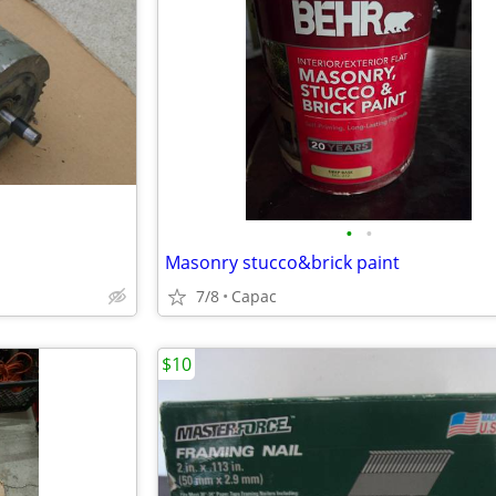
•
•
Masonry stucco&brick paint
7/8
Capac
$10