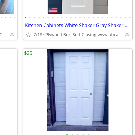
•
•
•
•
•
•
•
•
•
•
•
•
•
•
•
•
•
•
•
•
•
•
•
•
•
•
•
•
Kitchen Cabinets White Shaker Gray Shaker Traditional Raised Panel
ABCabinetry.com -- White Shaker, Gray Shaker, Raised Panel
7/18
Plywood Box, Soft Closing www.abcabinetry.com
$25
•
•
•
•
•