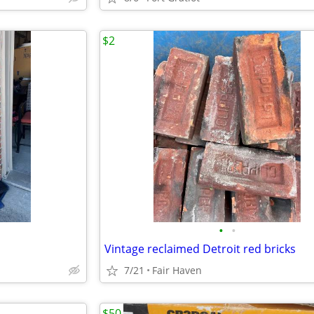
$2
•
•
Vintage reclaimed Detroit red bricks
7/21
Fair Haven
$50