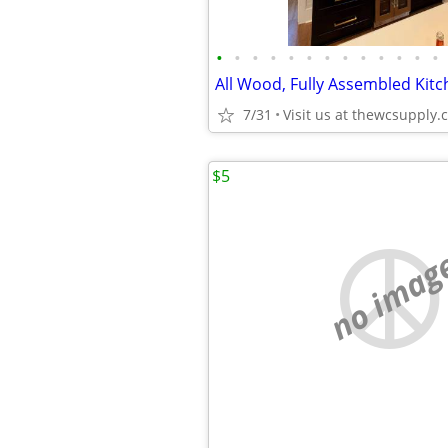
•
•
•
•
•
•
•
•
•
•
•
•
•
7/31
Visit us at thewcsupply
$5
no imag