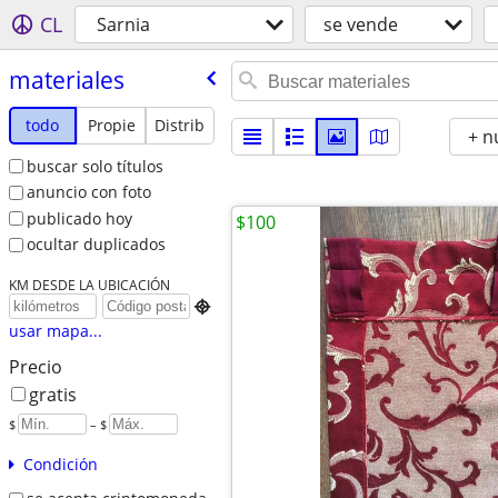
CL
Sarnia
se vende
materiales
todo
Propie
Distrib
+ n
buscar solo títulos
anuncio con foto
publicado hoy
$100
ocultar duplicados
KM DESDE LA UBICACIÓN

usar mapa...
Precio
gratis
$
– $
Condición