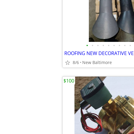
•
•
•
•
•
•
•
•
•
8/6
New Baltimore
$100