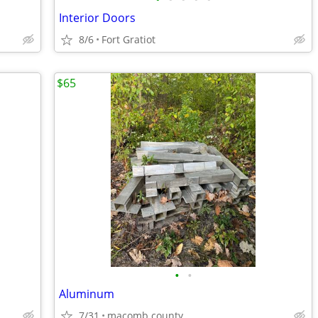
Interior Doors
8/6
Fort Gratiot
$65
•
•
Aluminum
7/31
macomb county