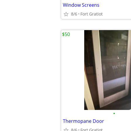
Window Screens
8/6
Fort Gratiot
$50
•
Thermopane Door
8/6
Fort Gratiot