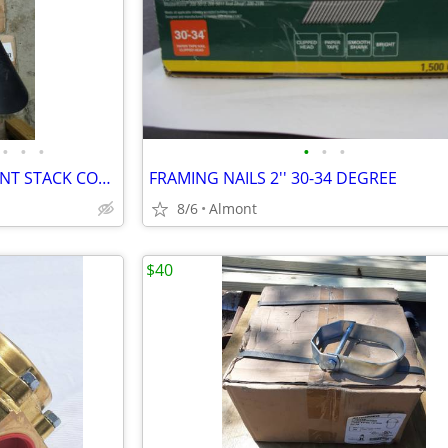
•
•
•
•
•
•
ROOFING NEW DECORATIVE VENT STACK COVERS... CAPMASTER
FRAMING NAILS 2'' 30-34 DEGREE
8/6
Almont
$40