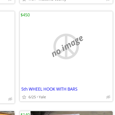
$450
no image
5th WHEEL HOOK WITH BARS
6/25
Yale
$140