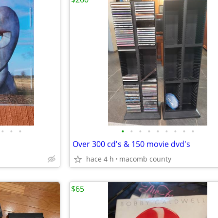
•
•
•
•
•
•
•
•
•
•
•
•
Over 300 cd's & 150 movie dvd's
hace 4 h
macomb county
$65