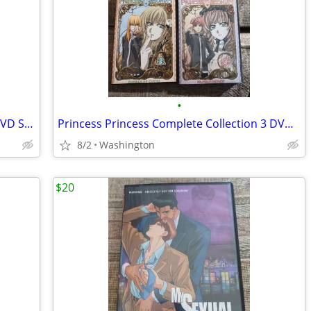
•
Mirage of Blaze Complete Collection 4 DVD Set Anime
Princess Princess Complete Collection 3 DVD Set
8/2
Washington
$20