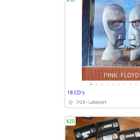
•
•
•
•
•
•
•
•
•
18 CD's
7/29
Lakeport
$20