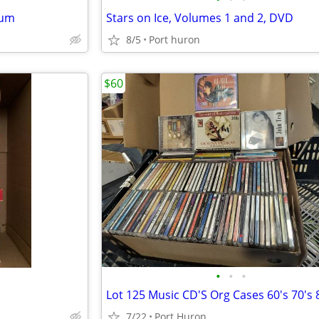
bum
Stars on Ice, Volumes 1 and 2, DVD
8/5
Port huron
$60
•
•
•
7/22
Port Huron