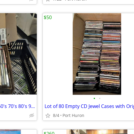
$50
•
•
Lot 125 Music CD'S Org Cases 60's 70's 80's 90's All Genres
8/4
Port Huron
$260