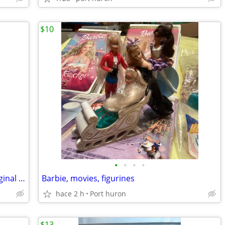
$10
•
•
•
•
Lot of 80 Empty CD Jewel Cases with Original Artwork Assorted. NO CD'S
Barbie, movies, figurines
hace 2 h
Port huron
$13