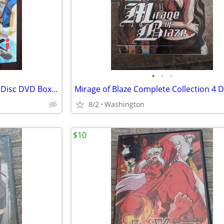
•
•
•
Saiyuki Complete Collection 10 Disc DVD Box Set Anime
8/2
Washington
$10