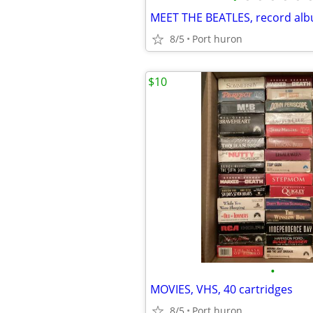
MEET THE BEATLES, record al
8/5
Port huron
$10
•
MOVIES, VHS, 40 cartridges
8/5
Port huron