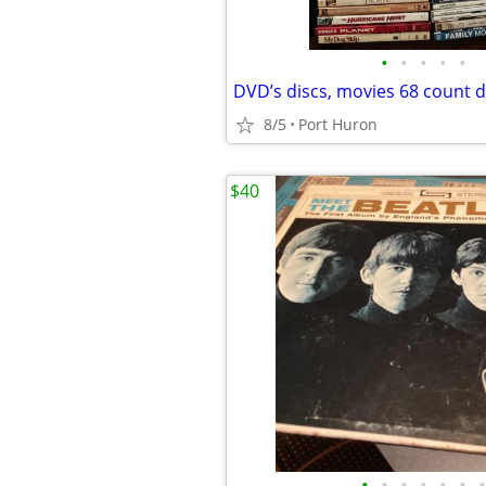
•
•
•
•
•
DVD’s discs, movies 68 count d
8/5
Port Huron
$40
•
•
•
•
•
•
•