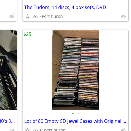
The Tudors, 14 discs, 4 box sets, DVD
8/5
Port huron
$25
•
•
Lot 125 Music CD'S Org Cases 60's 70's 80's 90's All Genres
Lot of 80 Empty CD Jewel Cases with Original Artwork Assorted. NO CD'S
7/28
port huron