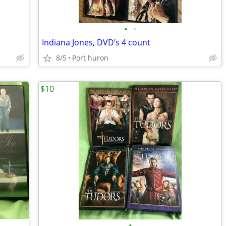
•
•
Indiana Jones, DVD’s 4 count
8/5
Port huron
$10
•