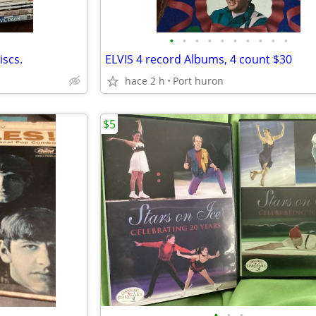
•
•
•
•
•
•
•
•
•
•
iscs.
ELVIS 4 record Albums, 4 count $30
hace 2 h
Port huron
$5
•
•
•