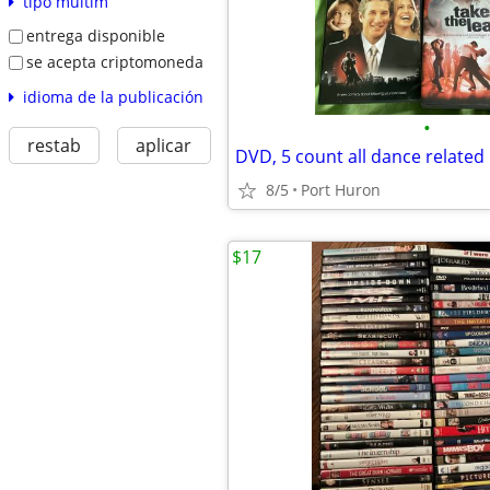
tipo multim
entrega disponible
se acepta criptomoneda
idioma de la publicación
•
restab
aplicar
DVD, 5 count all dance related
8/5
Port Huron
$17