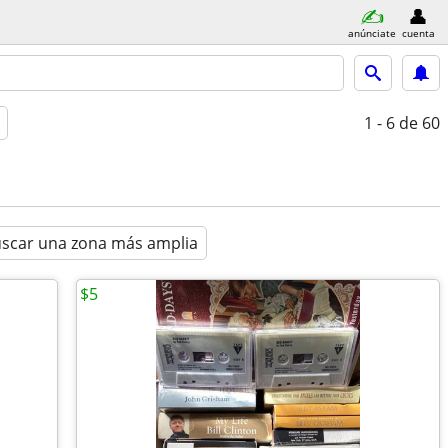
anúnciate
cuenta
1 - 6
de 60
scar una zona más amplia
$5