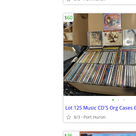
$60
•
•
•
8/3
Port Huron
$36