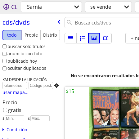
CL
Sarnia
se vende
cds/​dvds
todo
Propie
Distrib
+ n
buscar solo títulos
anuncio con foto
publicado hoy
ocultar duplicados
No se encontraron resultados lo
KM DESDE LA UBICACIÓN

$15
usar mapa...
Precio
gratis
$
– $
Condición