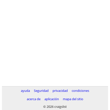
ayuda
Seguridad
privacidad
condiciones
acerca de
aplicación
mapa del sitio
© 2026 craigslist