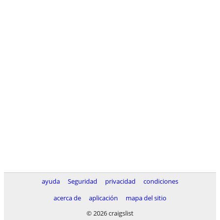
ayuda
Seguridad
privacidad
condiciones
acerca de
aplicación
mapa del sitio
© 2026 craigslist