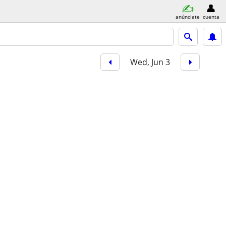
anúnciate
cuenta
Wed, Jun 3