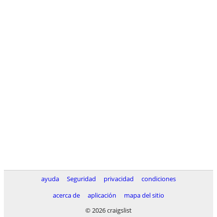
ayuda
Seguridad
privacidad
condiciones
acerca de
aplicación
mapa del sitio
© 2026 craigslist