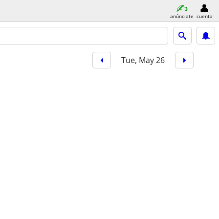
anúnciate
cuenta
Tue, May 26