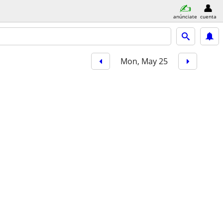
anúnciate
cuenta
Mon, May 25