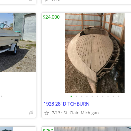
$24,000
•
•
•
•
•
•
•
•
•
•
•
1928 28' DITCHBURN
7/13
St. Clair, Michigan
$750