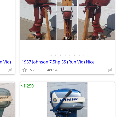
•
•
•
•
•
•
•
•
n Vid)
1957 Johnson 7.5hp SS (Run Vid) Nice!
7/29
E.C. 48054
$1,250