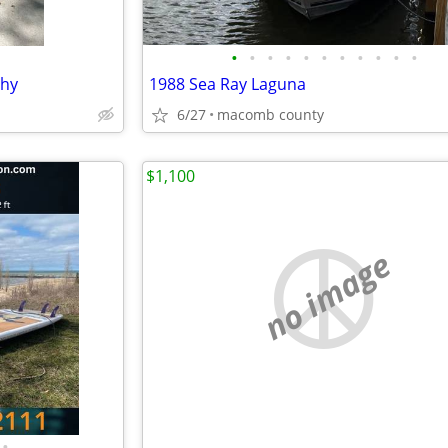
•
•
•
•
•
•
•
•
•
•
•
ghy
1988 Sea Ray Laguna
6/27
macomb county
$1,100
no image
•