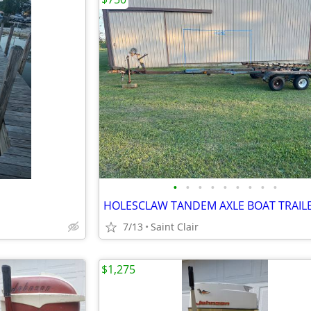
•
•
•
•
•
•
•
•
•
HOLESCLAW TANDEM AXLE BOAT TRAIL
7/13
Saint Clair
$1,275