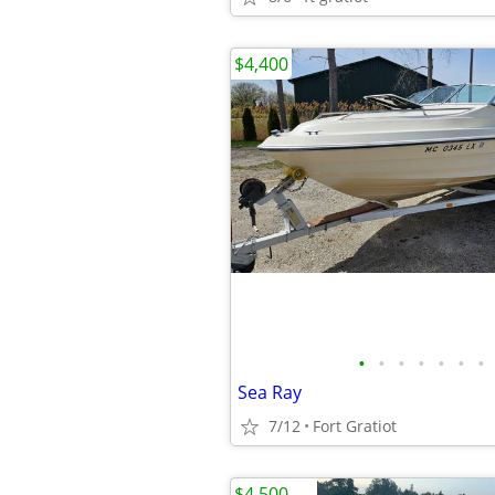
$4,400
•
•
•
•
•
•
•
Sea Ray
7/12
Fort Gratiot
$4,500