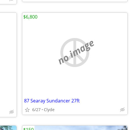
$6,800
no image
87 Searay Sundancer 27ft
6/27
Clyde
$150