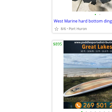
•
•
West Marine hard bottom din
8/6
Port Huron
$895
•
•
•
•
•
•
•