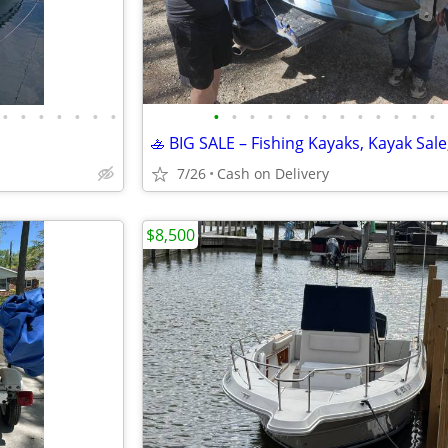
•
•
•
•
•
•
•
•
•
•
•
•
•
•
•
•
•
•
•
•
7/26
Cash on Delivery
$8,500