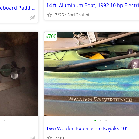
Brand new!!! Great Lakes Paddleboard Paddleboards SUP - Home Delivery
7/25
FortGratiot
$700
•
•
•
•
T
Two Walden Experience Kayaks 10’
7/19