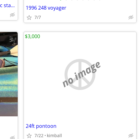
14 ft. Aluminum Boat, 1992 10 hp Electric start Johnson- BEST OFFER!
1996 248 voyager
7/7
$3,000
no image
24ft pontoon
7/22
kimball