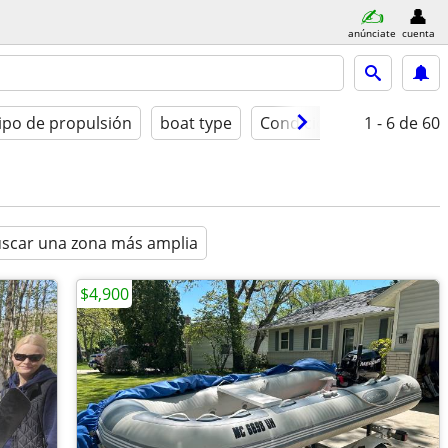
anúnciate
cuenta
ipo de propulsión
boat type
Condición
1 - 6
de 60
scar una zona más amplia
$4,900