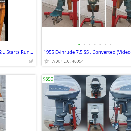
•
•
•
•
•
•
•
Evinrude 3hp SS .. Model # 3012 .. Starts Runs Great (Video)
1955 Evinrude 7.5 SS . Converted (Video
7/30
E.C. 48054
$850