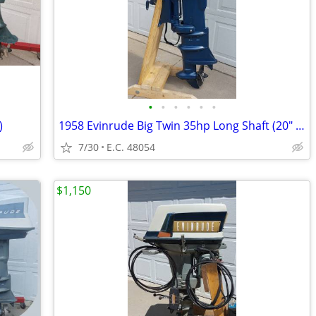
•
•
•
•
•
•
)
1958 Evinrude Big Twin 35hp Long Shaft (20" Transom) Tiller
7/30
E.C. 48054
$1,150