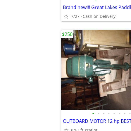
7/27
Cash on Delivery
$250
•
•
•
•
•
•
•
•
OUTBOARD MOTOR 12 hp BES
8/6
ft gratiot