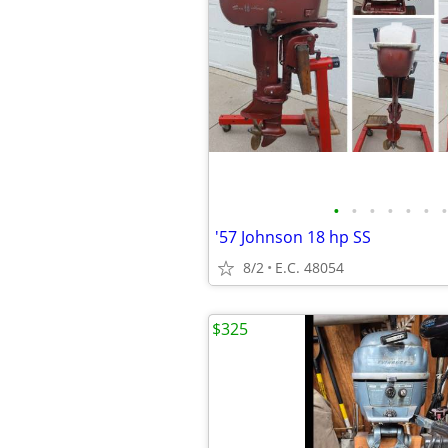
•
•
•
•
•
•
•
'57 Johnson 18 hp SS
8/2
E.C. 48054
$325