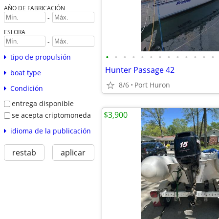
AÑO DE FABRICACIÓN
-
ESLORA
-
•
•
•
•
•
•
•
•
•
•
•
•
•
tipo de propulsión
Hunter Passage 42
boat type
8/6
Port Huron
Condición
entrega disponible
$3,900
se acepta criptomoneda
idioma de la publicación
restab
aplicar