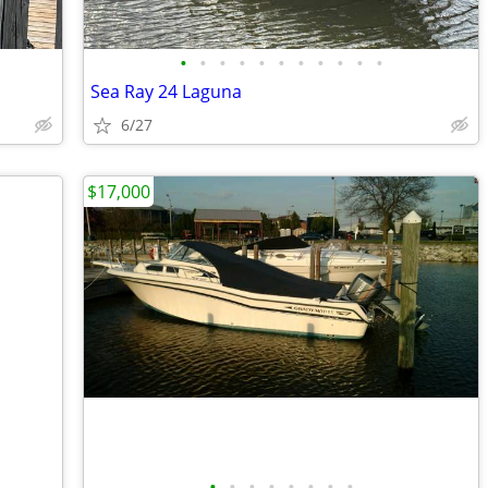
•
•
•
•
•
•
•
•
•
•
•
Sea Ray 24 Laguna
6/27
$17,000
•
•
•
•
•
•
•
•