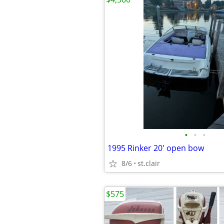
•
•
•
1995 Rinker 20' open bow
8/6
st.clair
$575