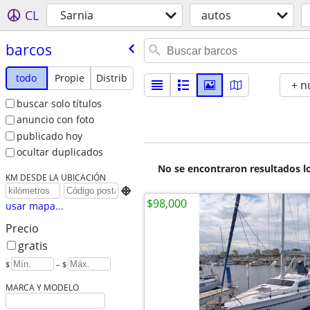
CL
Sarnia
autos
barcos
todo
Propie
Distrib
+ n
buscar solo títulos
anuncio con foto
publicado hoy
ocultar duplicados
No se encontraron resultados lo
KM DESDE LA UBICACIÓN

$98,000
usar mapa...
Precio
gratis
$
– $
MARCA Y MODELO