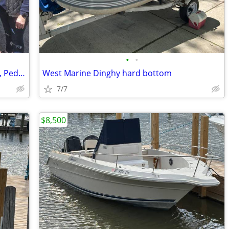
•
•
🚣 BIG SALE – Fishing Kayaks, Kayak Sale, Pedal Kayaks, Tandem Kayaks
West Marine Dinghy hard bottom
7/7
$8,500